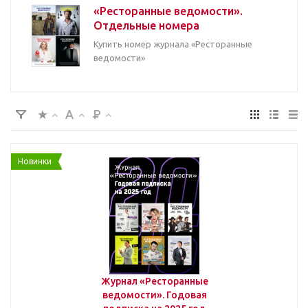
«Ресторанные ведомости».
Рейтинги
Отдельные номера
Купить номер журнала «Ресторанные
ведомости»
Менеджмент
Маркетинг
Проблемы и рекомендации
Новинки
Интервью
Личный опыт
Журнал «Ресторанные
ведомости». Годовая
Кто есть кто