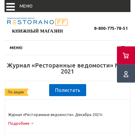
МЕНЮ
8-800-775-78-51
КНИЖНЫЙ МАГАЗИН
МЕНЮ
Новости
Журнал «Ресторанные ведомости» №12
Новости партнеров
2021
События
Полистать
По акции
В фокусе
Журнал «Ресторанные ведомости». Декабрь 2021г.
Подробнее
Конъюнктура