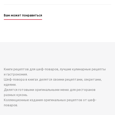
ФУДМАШИНА
Вам может понравиться
Рецепты от шеф-поваров
Рецепты от барменов
Книги рецептов для шеф-поваров, лучшие кулинарные рецепты
Продукты и ингредиенты
и гастрономия.
Шеф-повора в книгах делятся своими рецептами, секретами,
идеями.
Делятся готовыми оригинальными меню для ресторанов
разных кухонь.
Коллекционные издания оригинальных рецептов от шеф-
поваров.