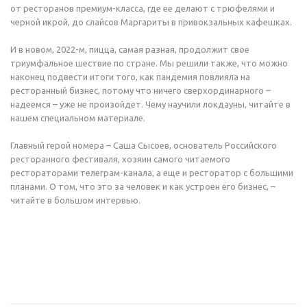
от ресторанов премиум-класса, где ее делают с трюфелями и
черной икрой, до слайсов Маргариты в привокзальных кафешках.
И в новом, 2022-м, пицца, самая разная, продолжит свое
Новинки
триумфальное шествие по стране. Мы решили также, что можно
наконец подвести итоги того, как пандемия повлияла на
ресторанный бизнес, потому что ничего сверхординарного –
Технологии
надеемся – уже не произойдет. Чему научили локдауны, читайте в
нашем специальном материале.
Как выбирать
Главный герой номера – Саша Сысоев, основатель Российского
ресторанного фестиваля, хозяин самого читаемого
рестораторами телеграм-канала, а еще и ресторатор с большими
планами. О том, что это за человек и как устроен его бизнес, –
Федеральный партнерский
читайте в большом интервью.
бизнес-проект G10
Конгресс рестораторов ТОП100
Ресторанный кейс-форум
ОТКРЫВАТЕЛИ