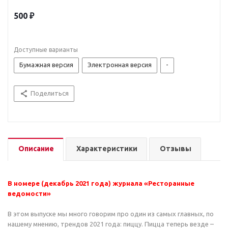
500 ₽
Рейтинги
Доступные варианты
Бумажная версия
Электронная версия
-
Менеджмент
Маркетинг
Поделиться
Проблемы и рекомендации
Описание
Характеристики
Отзывы
Интервью
В номере (декабрь 2021 года) журнала «Ресторанные
ведомости»
Личный опыт
В этом выпуске мы много говорим про один из самых главных, по
Кто есть кто
нашему мнению, трендов 2021 года: пиццу. Пицца теперь везде –