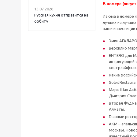
В номере (август
15.07.2026
Русская кухня отправится на
Изюма в номере «а
орбиту
лучших из лучших
ваши инвестиции 
Эмин АГАЛАРОВ
Верхилио Марти
ENTERO для MA
интригующей с
контрлайфхака
Какие российс
Soleil Restaura
Марк Шах Акба
Дмитрия Солея
Вторая Фудмаш
Алматы.
Главные ресто
АКМ – апельси
Москвы, Новос
известный ро