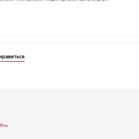
нравиться
f.ru