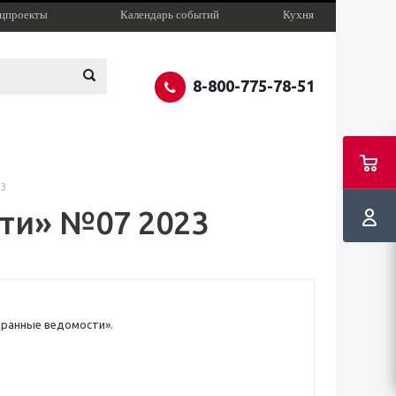
цпроекты
Календарь событий
Кухня
8-800-775-78-51
23
ти» №07 2023
оранные ведомости».