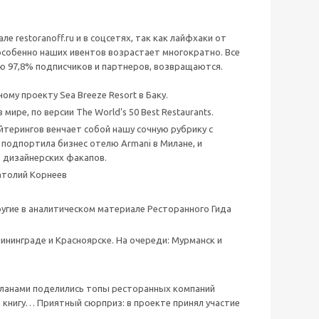
 restoranoff.ru и в соцсетях, так как лайфхаки от
 особенно наших ивентов возрастает многократно. Все
ю 97,8% подписчиков и партнеров, возвращаются.
у проекту Sea Breeze Resort в Баку.
ире, по версии The World’s 50 Best Restaurants.
терингов венчает собой нашу сочную рубрику с
подпортила бизнес отелю Armani в Милане, и
 дизайнерских факапов.
атолий Корнеев
другие в аналитическом материале Ресторанного Гида
ининграде и Красноярске. На очереди: Мурманск и
планами поделились топы ресторанных компаний
 книгу… Приятный сюрприз: в проекте принял участие