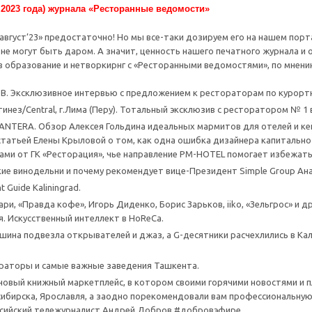
 2023 года) журнала «Ресторанные ведомости»
вгуст’23» предостаточно! Но мы все-таки дозируем его на нашем портале
 не могут быть даром. А значит, ценность нашего печатного журнала и
в образование и нетворкирнг с «Ресторанными ведомостями», по мнени
. Эксклюзивное интервью с предложением к рестораторам по курортном
нез/Central, г.Лима (Перу). Тотальный эксклюзив с ресторатором № 1 в м
NTERA. Обзор Алексея Гольдина идеальных мармитов для отелей и кей
татьей Елены Крыловой о том, как одна ошибка дизайнера капитально 
ми от ГК «Ресторация», чье направление PM-HOTEL помогает избежать
кие винодельни и почему рекомендует вице-Президент Simple Group Ан
nt Guide Kaliningrad.
ри, «Правда кофе», Игорь Диденко, Борис Зарьков, iiko, «Зельгрос» и 
. Искусственный интеллект в HoReCa.
ина подвезла открывателей и джаз, а G-десятники расчехлились в Кал
раторы и самые важные заведения Ташкента.
новый книжный маркетплейс, в котором своими горячими новостями и 
ибирска, Ярославля, а заодно порекомендовали вам профессиональную
ссийский тележурналист Андрей Добров #добровэфире.