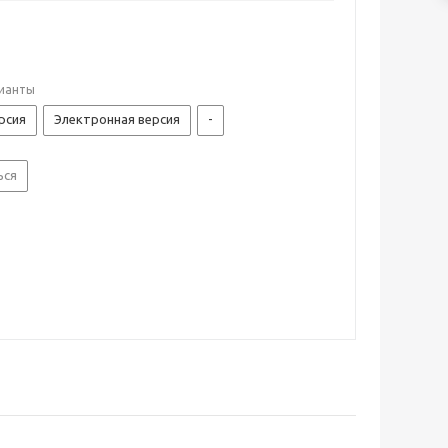
ианты
рсия
Электронная версия
-
ься