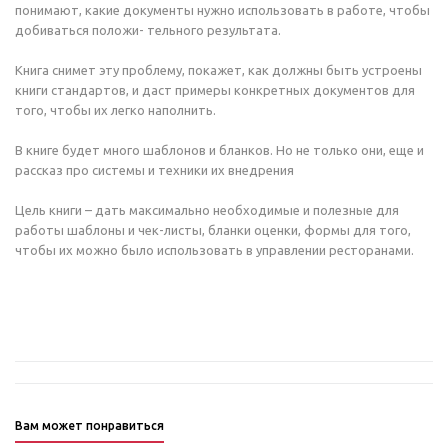
понимают, какие документы нужно использовать в работе, чтобы
ФУДМАШИНА
добиваться положи- тельного результата.
Книга снимет эту проблему, покажет, как должны быть устроены
книги стандартов, и даст примеры конкретных документов для
того, чтобы их легко наполнить.
В книге будет много шаблонов и бланков. Но не только они, еще и
рассказ про системы и техники их внедрения
Рецепты от шеф-поваров
Цель книги – дать максимально необходимые и полезные для
Рецепты от барменов
работы шаблоны и чек-листы, бланки оценки, формы для того,
чтобы их можно было использовать в управлении ресторанами.
Продукты и ингредиенты
Вам может понравиться