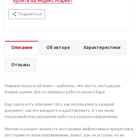
Купить на Яндекс Маркет
Поделиться
Новинки
Технологии
Описание
Об авторе
Характеристики
Как выбирать
Отзывы
Главные герои этой книги – шаблоны, чек-листы, инструкции,
Федеральный партнерский
бланки оценки. Всё по сервису и работе кухни и бара.
бизнес-проект G10
Еще здесь есть описания того, как использовать каждый
Конгресс рестораторов ТОП100
документ, как его внедрить и адаптировать. В том числе
пошаговый план улучшения работы в каждом направлении.
Ресторанный кейс-форум
Многие осознают важность постановки эффективных процессов в
ОТКРЫВАТЕЛИ
ресторане по всем направлениям, знают, как он устроен, но не