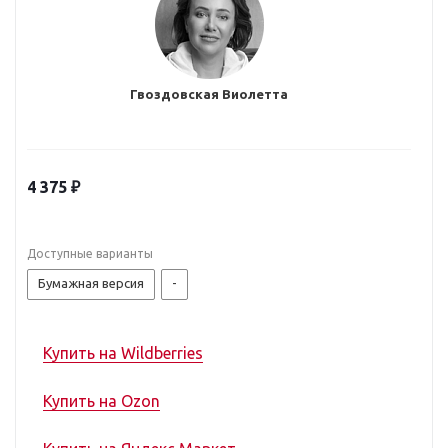
Рейтинги
Гвоздовская Виолетта
Менеджмент
Маркетинг
4 375 ₽
Проблемы и рекомендации
Доступные варианты
Бумажная версия
-
Интервью
Купить на Wildberries
Личный опыт
Купить на Ozon
Кто есть кто