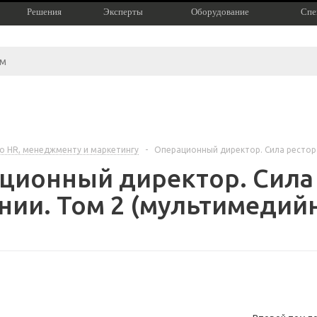
Решения
Эксперты
Оборудование
Спе
по HR, менеджменту и маркетингу
-
Операционный директор. Сила рестора
ционный директор. Сила
нии. Том 2 (мультимедийн