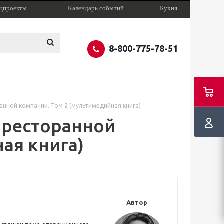
цпроекты
Календарь событий
Кухня
8-800-775-78-51
нной компании. Том 2 (мультимедийная книга)
 ресторанной
ая книга)
Автор