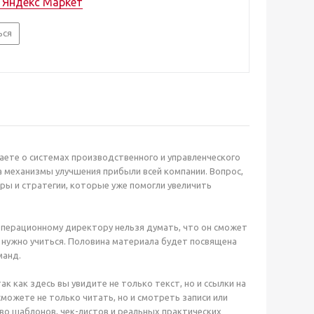
а Яндекс Маркет
ься
аете о системах производственного и управленческого
а механизмы улучшения прибыли всей компании. Вопрос,
еры и стратегии, которые уже помогли увеличить
Операционному директору нельзя думать, что он сможет
 нужно учиться. Половина материала будет посвящена
манд.
к как здесь вы увидите не только текст, но и ссылки на
ожете не только читать, но и смотреть записи или
во шаблонов, чек-листов и реальных практических