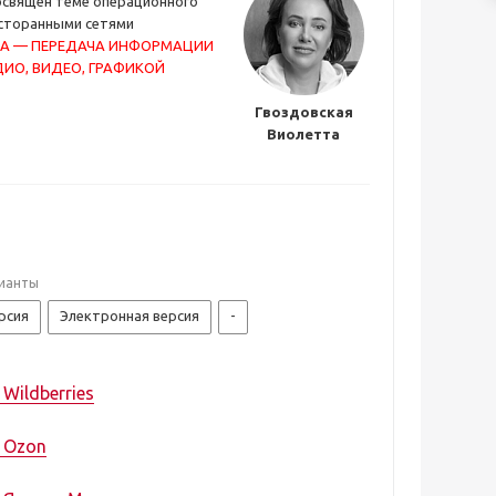
освящен теме операционного
есторанными сетями
А — ПЕРЕДАЧА ИНФОРМАЦИИ
ДИО, ВИДЕО, ГРАФИКОЙ
Гвоздовская
Виолетта
ианты
рсия
Электронная версия
-
 Wildberries
а Ozon