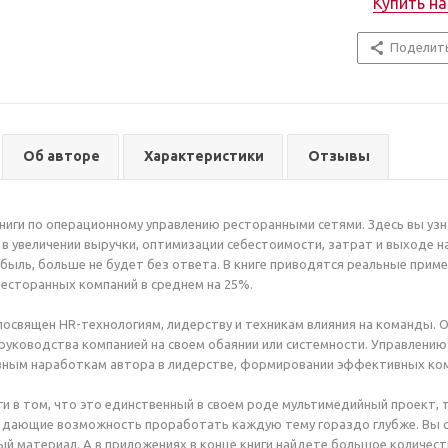
Купить н
Поделит
Об авторе
Характеристики
Отзывы
ниги по операционному управлению ресторанными сетями. Здесь вы узн
 в увеличении выручки, оптимизации себестоимости, затрат и выходе н
ибыль, больше не будет без ответа. В книге приводятся реальные прим
есторанных компаний в среднем на 25%.
освящен HR-технологиям, лидерству и техникам влияния на команды. 
руководства компанией на своем обаянии или системности. Управлению
ным наработкам автора в лидерстве, формировании эффективных ко
и в том, что это единственный в своем роде мультимедийный проект, та
дающие возможность проработать каждую тему гораздо глубже. Вы см
ый материал. А в приложениях в конце книги найдете большое количест