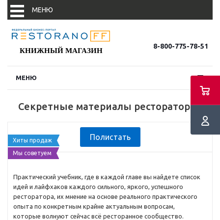
МЕНЮ
8-800-775-78-51
КНИЖНЫЙ МАГАЗИН
МЕНЮ
Новости
Секретные материалы рестораторов
Новости партнеров
Полистать
События
Хиты продаж
Мы советуем
Практический учебник, где в каждой главе вы найдете список
В фокусе
идей и лайфхаков каждого сильного, яркого, успешного
ресторатора, их мнение на основе реального практического
опыта по конкретным крайне актуальным вопросам,
Конъюнктура
которые волнуют сейчас всё ресторанное сообщество.