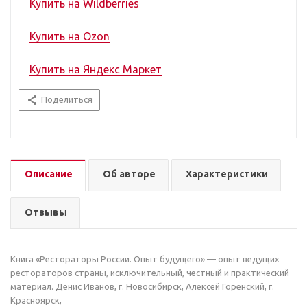
Купить на Wildberries
Купить на Ozon
Новинки
Купить на Яндекс Маркет
Технологии
Поделиться
Как выбирать
Описание
Об авторе
Характеристики
Федеральный партнерский
бизнес-проект G10
Отзывы
Конгресс рестораторов ТОП100
Книга «Рестораторы России. Опыт будущего» — опыт ведущих
рестораторов страны, исключительный, честный и практический
Ресторанный кейс-форум
материал. Денис Иванов, г. Новосибирск, Алексей Горенский, г.
ОТКРЫВАТЕЛИ
Красноярск,