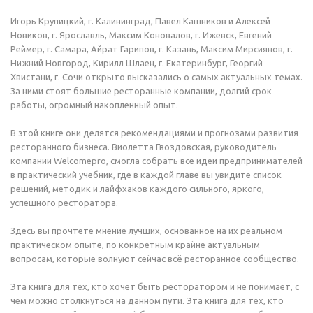
ФУДМАШИНА
Игорь Крупицкий, г. Калининград, Павел Кашников и Алексей
Новиков, г. Ярославль, Максим Коновалов, г. Ижевск, Евгений
Реймер, г. Самара, Айрат Гарипов, г. Казань, Максим Мирсиянов, г.
Нижний Новгород, Кирилл Шлаен, г. Екатеринбург, Георгий
Хвистани, г. Сочи открыто высказались о самых актуальных темах.
За ними стоят большие ресторанные компании, долгий срок
работы, огромный накопленный опыт.
Рецепты от шеф-поваров
В этой книге они делятся рекомендациями и прогнозами развития
ресторанного бизнеса. Виолетта Гвоздовская, руководитель
Рецепты от барменов
компании Welcomepro, смогла собрать все идеи предпринимателей
в практический учебник, где в каждой главе вы увидите список
решений, методик и лайфхаков каждого сильного, яркого,
Продукты и ингредиенты
успешного ресторатора.
Здесь вы прочтете мнение лучших, основанное на их реальном
практическом опыте, по конкретным крайне актуальным
вопросам, которые волнуют сейчас всё ресторанное сообщество.
Эта книга для тех, кто хочет быть ресторатором и не понимает, с
чем можно столкнуться на данном пути. Эта книга для тех, кто