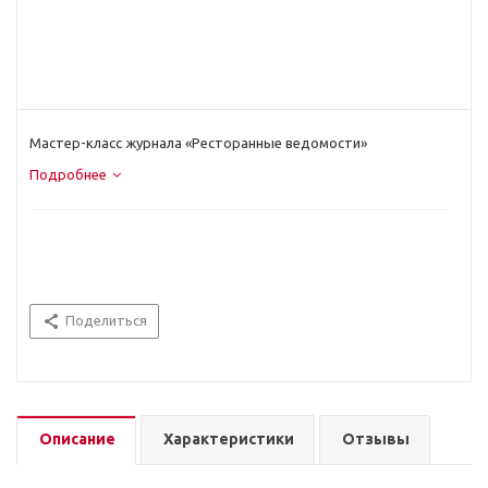
Рейтинги
Менеджмент
Мастер-класс журнала «Ресторанные ведомости»
Подробнее
Маркетинг
Проблемы и рекомендации
Поделиться
Интервью
Личный опыт
Описание
Характеристики
Отзывы
Кто есть кто