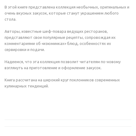
В этой книге представлена коллекция необычных, оригинальных и
очень вкусных закусок, которые станут украшением любого
стола.
Новинки
Авторы, известные шеф-повара ведущих ресторанов,
представляют свои популярные рецепты, сопровождая их
Технологии
комментариями об «изюминках» блюд, особенностях их
сервировки и подачи.
Как выбирать
Надеемся, что эта коллекция позволит читателям по-новому
взглянуть на приготовление и оформление закусок.
Книга рассчитана на широкий круг поклонников современных
Федеральный партнерский
кулинарных тенденций.
бизнес-проект G10
Конгресс рестораторов ТОП100
Ресторанный кейс-форум
ОТКРЫВАТЕЛИ