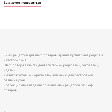
Вам может понравиться
ФУДМАШИНА
Рецепты от шеф-поваров
Книги рецептов для шеф-поваров, лучшие кулинарные рецепты
Рецепты от барменов
и гастрономия.
Шеф-повора в книгах делятся своими рецептами, секретами,
Продукты и ингредиенты
идеями.
Делятся готовыми оригинальными меню для ресторанов
разных кухонь.
Коллекционные издания оригинальных рецептов от шеф-
поваров.