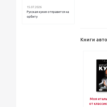
15.07.2026
Русская кухня отправится на
орбиту
Книги авт
Моя италь
от класси