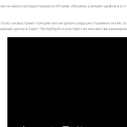
сию он много путешествовал по Италии, обучаясь у лучших шефов и от
Gusto он выступает консультантом целого ряда ресторанных сетей, со
нарную школу в Санкт-Петербурге и участвует во множестве кулинарны