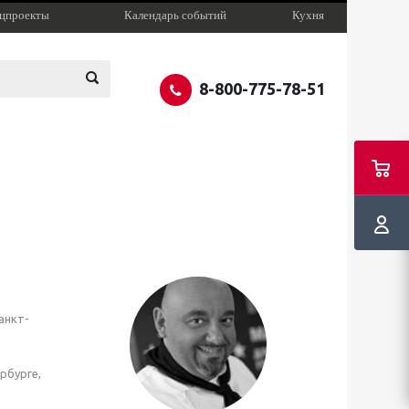
цпроекты
Календарь событий
Кухня
8-800-775-78-51
анкт-
рбурге,