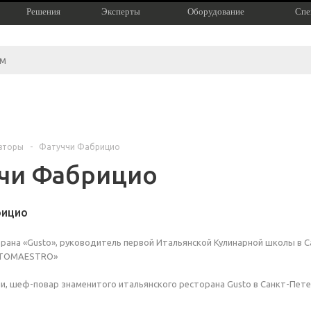
Решения
Эксперты
Оборудование
Спе
вторы
-
Фатуччи Фабрицио
чи Фабрицио
рицио
ана «Gusto», руководитель первой Итальянской Кулинарной школы в С
STOMAESTRO»
, шеф-повар знаменитого итальянского ресторана Gusto в Санкт-Пете