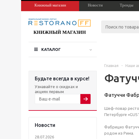
Книжный магазин
Новости
Тренды
КНИЖНЫЙ МАГАЗИН
КАТАЛОГ
Главная
-
Наши а
Фатуч
Будьте всегда в курсе!
Узнавайте о скидках и
акциях первым
Фатуччи Фаб
Шеф-повар рестор
Петербурге «GU
Новости
Фабрицио Фатуччи
родом из Рима.
28.07.2026