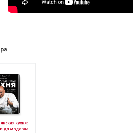
ора
янская кухня:
ки до модерна