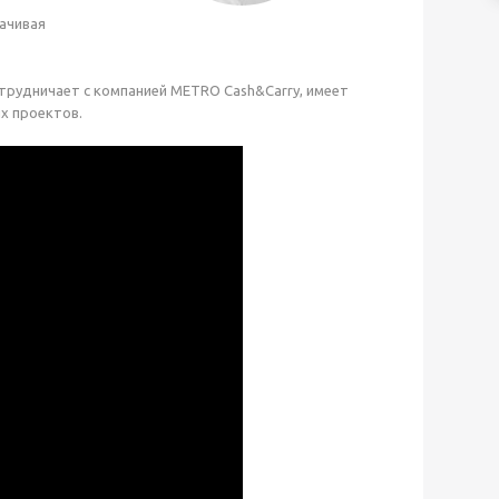
тачивая
трудничает с компанией METRO Cash&Carry, имеет
х проектов.