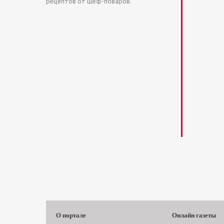
рецептов от шеф-поваров.
О портале
Онлайн газеты