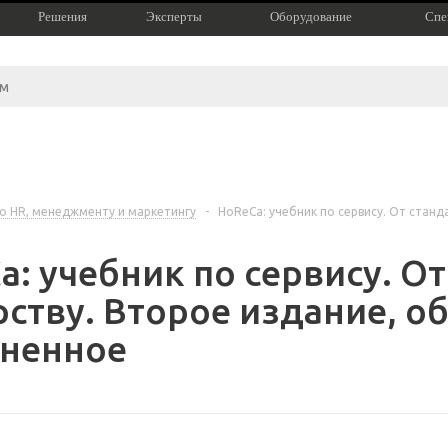
Решения
Эксперты
Оборудование
Спе
по HR, менеджменту и маркетингу
-
HoReCa: учебник по сервису. От станд
: учебник по сервису. От
рству. Второе издание, о
ненное