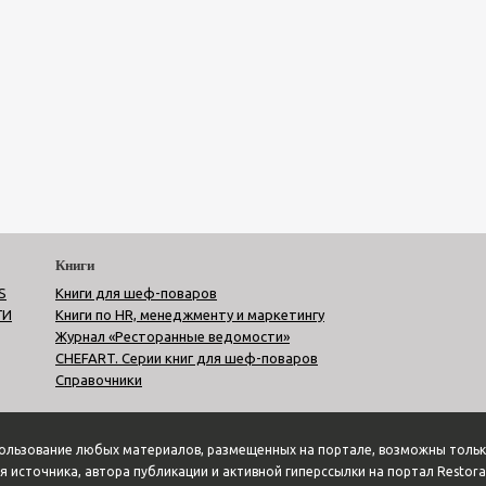
Книги
S
Книги для шеф-поваров
ГИ
Книги по HR, менеджменту и маркетингу
Журнал «Ресторанные ведомости»
CHEFART. Серии книг для шеф-поваров
Справочники
пользование любых материалов, размещенных на портале, возможны тольк
я источника, автора публикации и активной гиперссылки на портал Restora