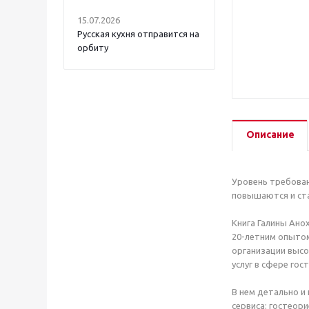
15.07.2026
Русская кухня отправится на
орбиту
Описание
Уровень требовани
повышаются и ст
Книга Галины Ано
20-летним опытом
организации высо
услуг в сфере гос
В нем детально и
сервиса: гостеор