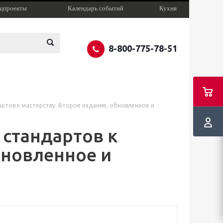
цпроекты
Календарь событий
Кухня
8-800-775-78-51
артов к мастерству. Второе издание, обновленное и
 стандартов к
бновленное и