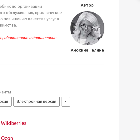
Автор
ебник по организации
го обслуживания, практическое
о повышению качества услуг в
иимства.
е, обновленное и дополненное
Анохина Галина
ианты
рсия
Электронная версия
-
 Wildberries
а Ozon