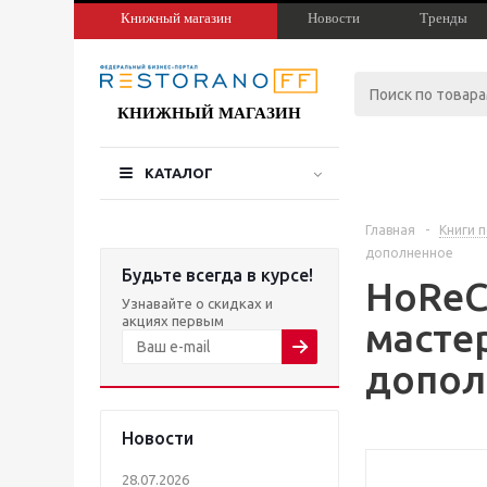
Книжный магазин
Новости
Тренды
КНИЖНЫЙ МАГАЗИН
КАТАЛОГ
Главная
-
Книги 
дополненное
Будьте всегда в курсе!
HoReCa
Узнавайте о скидках и
акциях первым
масте
допол
Новости
28.07.2026