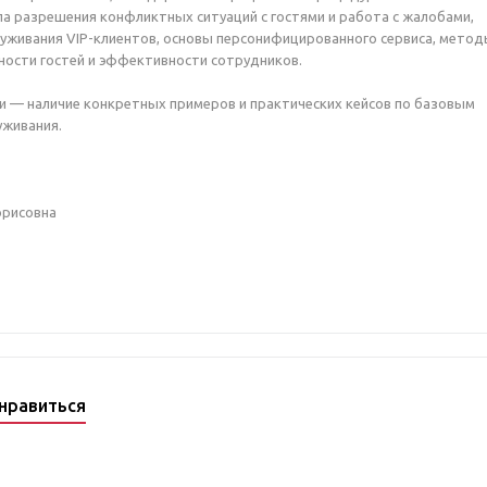
ла разрешения конфликтных ситуаций с гостями и работа с жалобами,
уживания VIP-клиентов, основы персонифицированного сервиса, мето
ости гостей и эффективности сотрудников.
и — наличие конкретных примеров и практических кейсов по базовым
уживания.
орисовна
нравиться