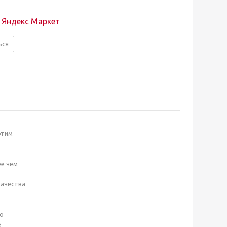
а Яндекс Маркет
ься
этим
ее чем
качества
го
е