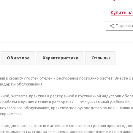
Купить н
Поделит
Об авторе
Характеристики
Отзывы
й к сервису у гостей отелей и ресторанов постоянно растет. Вместе с 
андарты обслуживания.
хиной, эксперта-практика в ресторанной и гостиничной индустрии с бол
 работы в лучших отелях и ресторанах, — это уникальный учебник по
коклассного обслуживания, практическое руководство по повышению 
теприимства.
 наглядно описываются все аспекты и нюансы построения превосходно
иентированность, стандарты и операционные процедуры и их поэтапно